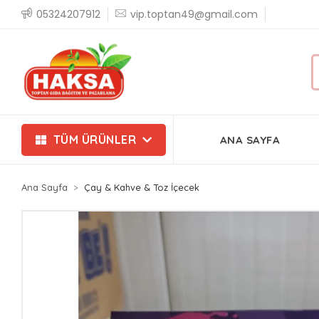
05324207912
vip.toptan49@gmail.com
TÜM ÜRÜNLER
ANA SAYFA
Ana Sayfa
Çay & Kahve & Toz İçecek