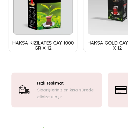
HAKSA KIZILATEŞ ÇAY 1000
HAKSA GOLD ÇAY
GR X 12
X 12
Hızlı Teslimat
Siparişleriniz en kısa sürede
elinize ulaşır.