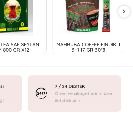
TEA SAF SEYLAN
MAHBUBA COFFEE FINDIKLI
Y 800 GR X12
3+1 17 GR 30*8
si
7 / 24 DESTEK
Öneri ve şikayetlerinizi bize
ği
iletebilirsiniz.