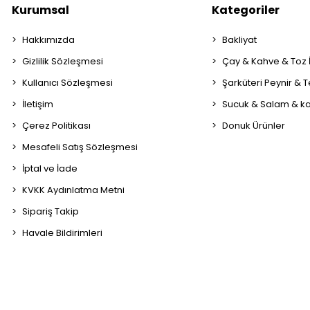
Kurumsal
Kategoriler
Hakkımızda
Bakliyat
Gizlilik Sözleşmesi
Çay & Kahve & Toz
Kullanıcı Sözleşmesi
Şarküteri Peynir & 
İletişim
Sucuk & Salam & k
Çerez Politikası
Donuk Ürünler
Mesafeli Satış Sözleşmesi
İptal ve İade
KVKK Aydınlatma Metni
Sipariş Takip
Havale Bildirimleri