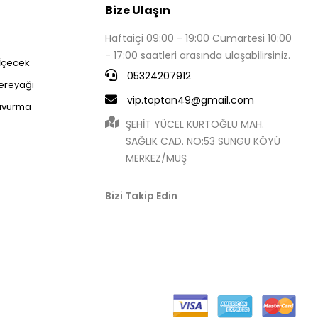
Bize Ulaşın
Haftaiçi 09:00 - 19:00 Cumartesi 10:00
- 17:00 saatleri arasında ulaşabilirsiniz.
 İçecek
05324207912
Tereyağı
vip.toptan49@gmail.com
avurma
ŞEHİT YÜCEL KURTOĞLU MAH.
SAĞLIK CAD. NO:53 SUNGU KÖYÜ
MERKEZ/MUŞ
Bizi Takip Edin