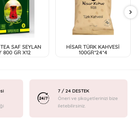
TEA SAF SEYLAN
HİSAR TÜRK KAHVESİ
Y 800 GR X12
100GR*24*4
si
7 / 24 DESTEK
Öneri ve şikayetlerinizi bize
ği
iletebilirsiniz.