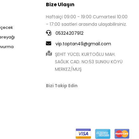
Bize Ulaşın
Haftaiçi 09:00 - 19:00 Cumartesi 10:00
- 17:00 saatleri arasında ulaşabilirsiniz.
 İçecek
05324207912
Tereyağı
vip.toptan49@gmail.com
avurma
ŞEHİT YÜCEL KURTOĞLU MAH.
SAĞLIK CAD. NO:53 SUNGU KÖYÜ
MERKEZ/MUŞ
Bizi Takip Edin