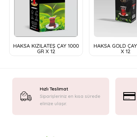
HAKSA KIZILATEŞ ÇAY 1000
HAKSA GOLD ÇAY
GR X 12
X 12
Hızlı Teslimat
Siparişleriniz en kısa sürede
elinize ulaşır.