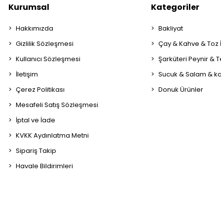
Kurumsal
Kategoriler
Hakkımızda
Bakliyat
Gizlilik Sözleşmesi
Çay & Kahve & Toz
Kullanıcı Sözleşmesi
Şarküteri Peynir & 
İletişim
Sucuk & Salam & k
Çerez Politikası
Donuk Ürünler
Mesafeli Satış Sözleşmesi
İptal ve İade
KVKK Aydınlatma Metni
Sipariş Takip
Havale Bildirimleri