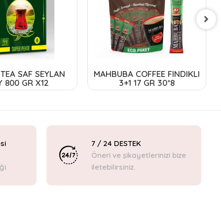
TEA SAF SEYLAN
MAHBUBA COFFEE FINDIKLI
Y 800 GR X12
3+1 17 GR 30*8
si
7 / 24 DESTEK
Öneri ve şikayetlerinizi bize
ği
iletebilirsiniz.