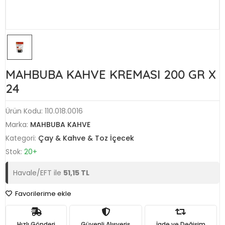
MAHBUBA KAHVE KREMASI 200 GR X
24
Ürün Kodu:
110.018.0016
Marka:
MAHBUBA KAHVE
Kategori:
Çay & Kahve & Toz İçecek
Stok:
20+
Havale/EFT ile
51,15 TL
Favorilerime ekle
Hızlı Gönderi
Güvenli Alışveriş
İade ve Değişim