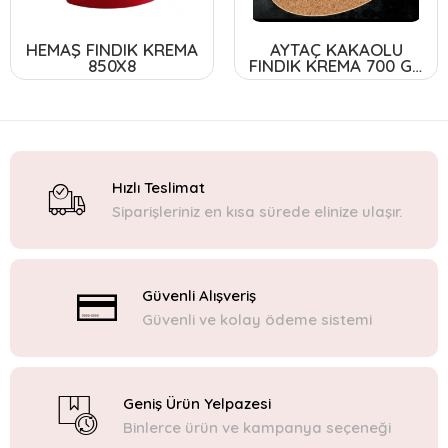
HEMAŞ FINDIK KREMA
AYTAÇ KAKAOLU
850X8
FINDIK KREMA 700 GR
* 6
Hızlı Teslimat
Siparişleriniz en kısa sürede elinize ulaşır.
Güvenli Alışveriş
Güvenli ve kolay ödeme sistemi
Geniş Ürün Yelpazesi
Binlerce ürün ve kampanya seçeneği