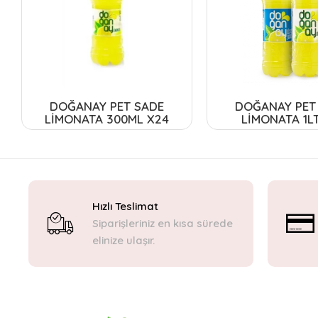
DOĞANAY PET SADE
DOĞANAY PET
LİMONATA 300ML X24
LİMONATA 1LT
Hızlı Teslimat
Siparişleriniz en kısa sürede
elinize ulaşır.