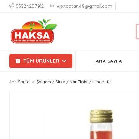
05324207912
vip.toptan49@gmail.com
TÜM ÜRÜNLER
ANA SAYFA
Ana Sayfa
Şalgam / Sirke / Nar Ekşisi / Limonata