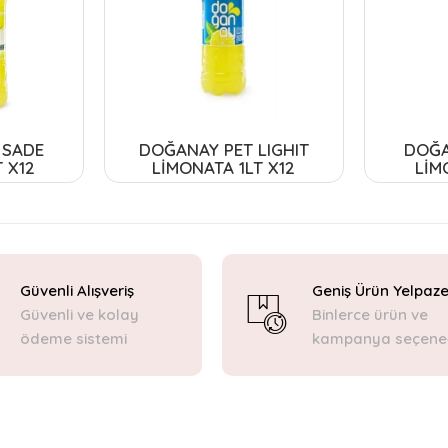
 SADE
DOĞANAY PET LIGHIT
DOĞA
 X12
LİMONATA 1LT X12
LİM
Güvenli Alışveriş
Geniş Ürün Yelpaze
Güvenli ve kolay
Binlerce ürün ve
ödeme sistemi
kampanya seçene