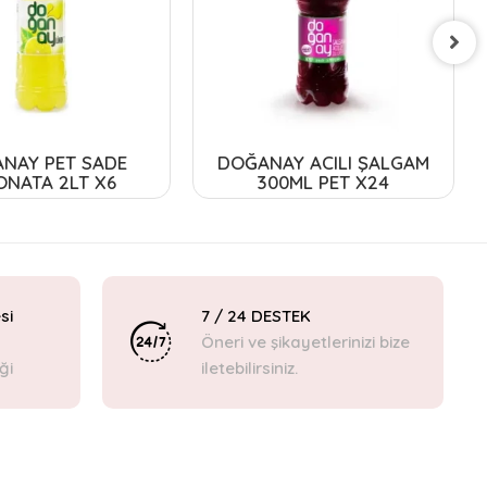
NAY PET SADE
DOĞANAY ACILI ŞALGAM
ONATA 2LT X6
300ML PET X24
si
7 / 24 DESTEK
Öneri ve şikayetlerinizi bize
ği
iletebilirsiniz.