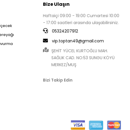
Bize Ulaşın
Haftaiçi 09:00 - 19:00 Cumartesi 10:00
- 17:00 saatleri arasında ulaşabilirsiniz.
 İçecek
05324207912
Tereyağı
vip.toptan49@gmail.com
avurma
ŞEHİT YÜCEL KURTOĞLU MAH.
SAĞLIK CAD. NO:53 SUNGU KÖYÜ
MERKEZ/MUŞ
Bizi Takip Edin