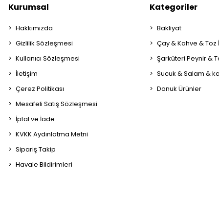
Kurumsal
Kategoriler
Hakkımızda
Bakliyat
Gizlilik Sözleşmesi
Çay & Kahve & Toz
Kullanıcı Sözleşmesi
Şarküteri Peynir & 
İletişim
Sucuk & Salam & k
Çerez Politikası
Donuk Ürünler
Mesafeli Satış Sözleşmesi
İptal ve İade
KVKK Aydınlatma Metni
Sipariş Takip
Havale Bildirimleri