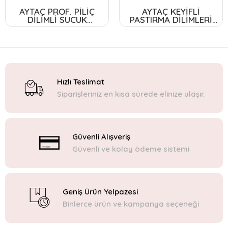
AYTAÇ PROF. PİLİÇ
AYTAÇ KEYİFLİ
DİLİMLİ SUCUK
PASTIRMA DİLİMLERİ
500GR*8
75GR*12
Hızlı Teslimat
Siparişleriniz en kısa sürede elinize ulaşır.
Güvenli Alışveriş
Güvenli ve kolay ödeme sistemi
Geniş Ürün Yelpazesi
Binlerce ürün ve kampanya seçeneği